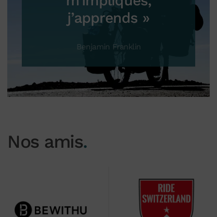
m’impliques,
j’apprends »
Benjamin Franklin
Nos amis
.