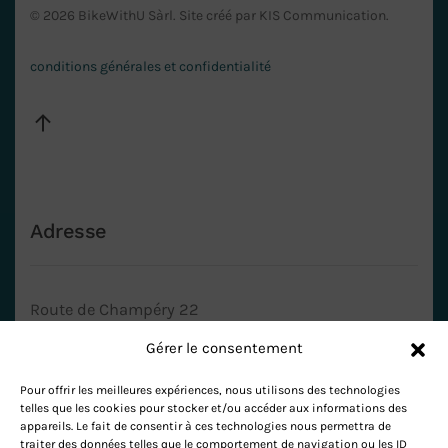
©
2026
BikeWithU Sàrl.
Site créé par
KIS Communication
.
conditions générales et confidentialité
Adresse
Route de Champéry 22
1873 Val-d’Illiez
Gérer le consentement
Pour offrir les meilleures expériences, nous utilisons des technologies
voir la carte
telles que les cookies pour stocker et/ou accéder aux informations des
appareils. Le fait de consentir à ces technologies nous permettra de
traiter des données telles que le comportement de navigation ou les ID